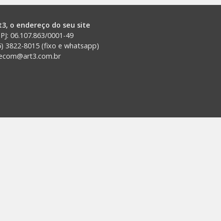
t3, o endereço do seu site
PJ: 06.107.863/0001-49
5) 3822-8015 (fixo e whatsapp)
lecom@art3.com.br