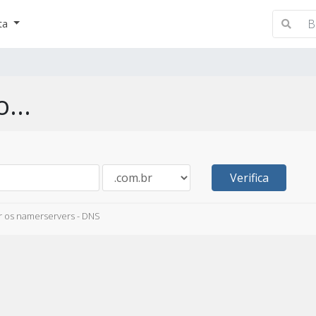
ta
...
Verifica
ar os namerservers - DNS