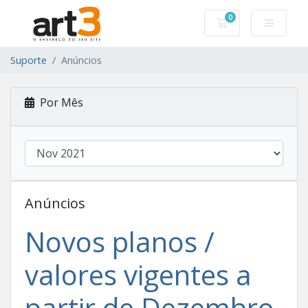
0
Carrinho de Com
Suporte
Anúncios
Por Mês
Anúncios
Novos planos /
valores vigentes a
partir de Dezembro